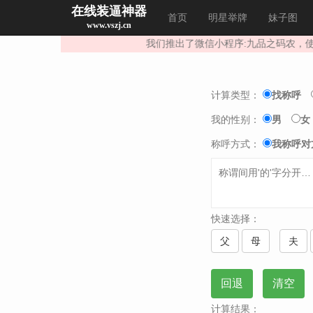
在线装逼神器
首页
明星举牌
妹子图
www.vszj.cn
我们推出了微信小程序:九品之码农，使用
计算类型：
找称呼
我的性别：
男
女
称呼方式：
我称呼对
快速选择：
父
母
夫
回退
清空
计算结果：