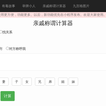
有毒故事
举牌小人
亲戚称谓计算器
九宫格图片
更方便，功能更多。以后，新功能优先在小程序发布。欢迎大家使用。
亲戚称谓计算器
找关系
方
对方称呼我
妻
子
女
兄
弟
姐
妹
计算